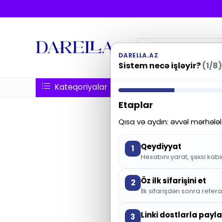
Məhsul
axtar:
DARELLA.AZ
Sistem necə işləyir?
(1/8)
Kateqoriyalar
Haqqımızda
Etaplar
Ə
Qısa və aydın: əvvəl mərhələl
Qeydiyyat
1
Hesabını yarat, şəxsi kabin
0 
Öz ilk sifarişini et
2
İlk sifarişdən sonra referal
Mə
Linki dostlarla payl
3