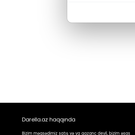
Darella.az haqqında
Bizim məqsədimiz satış və ya qazanc deyil, bizim əsas