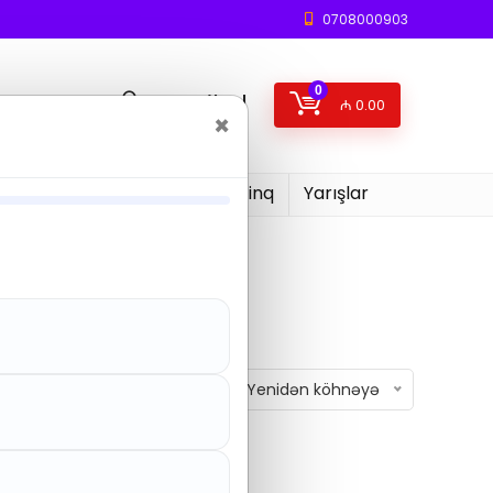
0708000903
0
Daxil ol
₼
0.00
×
Endirimli
Rəylər
Reytinq
Yarışlar
Yenidən köhnəyə