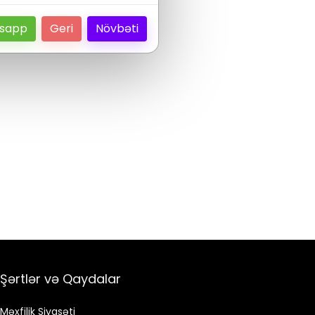
sapp
Geri
Növbəti
Şərtlər və Qaydalar
Məxfilik Siyasəti