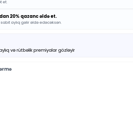
t et.
ından 20% qazanc əldə et.
bit aylıq gəlir əldə edəcəksən.
 aylıq və rütbəlik premiyalar gözləyir
tərmə