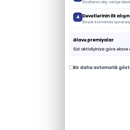
Dostlarını alış-verişə dəvə
Dəvətlərinin ilk alış
4
Böyük komanda quraraq sa
Əlavə premiyalar
Sizi aktivliyinizə görə əlavə
Bir daha avtomatik gös