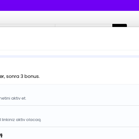
Bütün kateqoriyalar
KEÇİD ET
Təlimat
Hazır Materiallar
Klub Videolarım
sas
Kosmetika1
Kremlər
ər, sonra 3 bonus.
Kremlər
etini aktiv et.
məhsul
 linkiniz aktiv olacaq.
hsul tapılmadı
aş