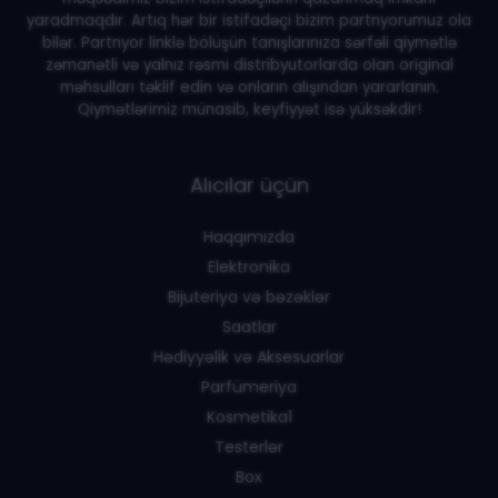
yaradmaqdır. Artıq hər bir istifadəçi bizim partnyorumuz ola
bilər. Partnyor linklə bölüşün tanışlarınıza sərfəli qiymətlə
zəmanətli və yalnız rəsmi distribyutorlarda olan original
məhsulları təklif edin və onların alışından yararlanın.
Qiymətlərimiz münasib, keyfiyyət isə yüksəkdir!
Alıcılar üçün
Haqqımızda
Elektronika
Bijuteriya və bəzəklər
Saatlar
Hədiyyəlik və Aksesuarlar
Parfümeriya
Kosmetika1
Testerlər
Box