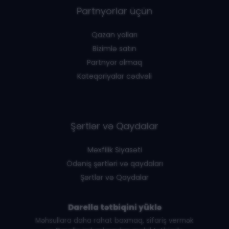
Partnyorlar üçün
Qazan yolları
Bizimlə satın
Partnyor olmaq
Kateqoriyalar cədvəli
Şərtlər və Qaydalar
Məxfilik Siyasəti
Ödəniş şərtləri və qaydaları
Şərtlər və Qaydalar
Darella tətbiqini yüklə
Məhsullara daha rahat baxmaq, sifariş vermək