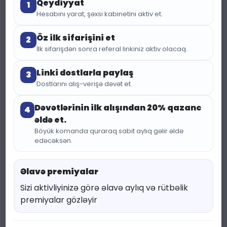
Qeydiyyat
1
Hesabını yarat, şəxsi kabinetini aktiv et.
Öz ilk sifarişini et
2
İlk sifarişdən sonra referal linkiniz aktiv olacaq.
Linki dostlarla paylaş
3
Dostlarını alış-verişə dəvət et.
Dəvətlərinin ilk alışından 20% qazanc
4
(1102
KATEQORIYA:
QADINLAR
əldə et.
ÜÇÜN
baxış)
Böyük komanda quraraq sabit aylıq gəlir əldə
edəcəksən.
Chanel Coco
Mademoiselle
Əlavə premiyalar
Sizi aktivliyinizə görə əlavə aylıq və rütbəlik
17.00 ₼
22.67 ₼
premiyalar gözləyir
Endirim faizi 25 %
Qənaət : 5.67 ₼