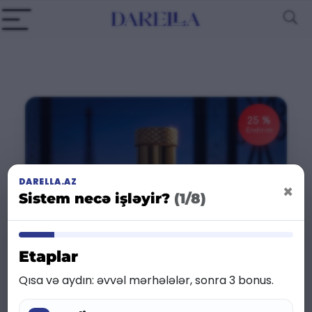
25 %
Endirim
DARELLA.AZ
×
Sistem necə işləyir?
(1/8)
Etaplar
Qısa və aydın: əvvəl mərhələlər, sonra 3 bonus.