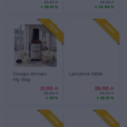
30.67 ₼
25.33 ₼
25.01 %
24.99 %
ENDIRIM
ENDIRIM
Giorgio Armani
Lancôme Idôle
My Way
21.00
₼
26.00
₼
28.00 ₼
34.67 ₼
25 %
25.01 %
ENDIRIM
ENDIRIM