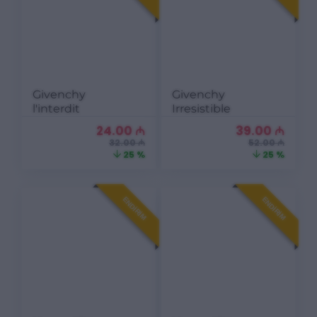
Givenchy
Givenchy
l'interdit
Irresistible
24.00
₼
39.00
₼
32.00 ₼
52.00 ₼
25 %
25 %
ENDIRIM
ENDIRIM