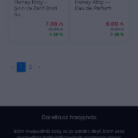
Honey Kitty –
Honey Kitty —
Şirin və Zərif Ətirli
Eau de Parfum
Su
7.00
₼
6.00
₼
10.00 ₼
8.00 ₼
30 %
25 %
‹
1
2
›
Darella.az haqqında
Bizim məqsədimiz satış və ya qazanc deyil, bizim əsas
məqsədimiz bizim istifadəçilərin qazanmaq imkanı