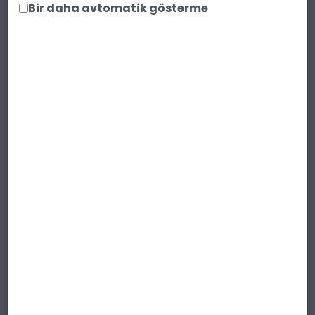
Bir daha avtomatik göstərmə
Ədəd:
Səbətə at
Paylaş
Qısa təsvir
:
Müasir, müstəqil və cazibədar qadınlar üçün
nəzərdə tutulmuş, təravətli şərq ruhlu
eleqant bir ətirdir. Həm gündəlik istifadə,
həm də xüsusi gecələr üçün mükəmməl
seçimdir.