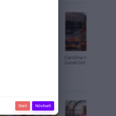
M
ENDIRIM
ENDIRIM
Yves Saint
Carolina Herrera
Laurent Black
Good Girl
Opium
17.00
₼
17.00
₼
22.67 ₼
22.67 ₼
25.01 %
25.01 %
M
ENDIRIM
ENDIRIM
Geri
Növbəti