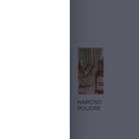
M
ENDIRIM
ENDIRIM
Cartier La
NARCISO
Panthère
POUDRE
17.00
₼
17.00
₼
22.67 ₼
22.67 ₼
25.01 %
25.01 %