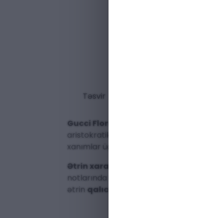
Təsvir
Gucci Flora by Gucci
– zamansız klassi
aristokratik zərifliyi və bahar təravətini 
xanımlar üçün xüsusi olaraq seçilmişdir.
Ətrin xarakteri:
Bu
çiçəkli parfüm
, il
notlarında yer alan qızılgül və osmantus 
ətrin
qalıcılığını
təmin edərək arxanızca