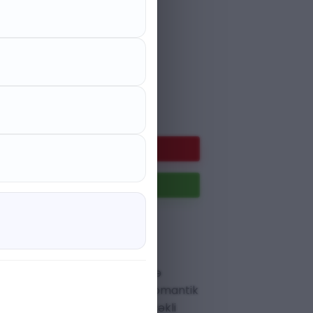
7.00 ₼
Endirim faizi 25 %
 ₼
Səbətə at
Paylaş
:
ə təbiətin harmoniyasını özündə
ucci Flora
, müasir qadının romantik
etdirən
lüks ətir
seçimidir. Çiçəkli