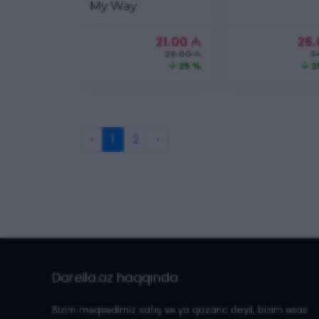
My Way
21.00
₼
26
28.00 ₼
3
25 %
2
‹
1
2
›
Darella.az haqqında
Bizim məqsədimiz satış və ya qazanc deyil, bizim əsas