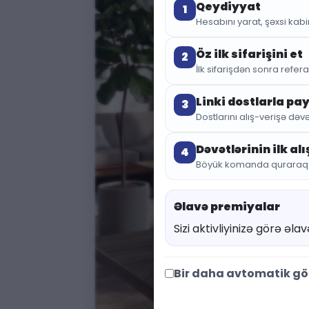
Qeydiyyat
1
Hesabını yarat, şəxsi kabin
Öz ilk sifarişini et
2
İlk sifarişdən sonra referal
Linki dostlarla pa
3
Dostlarını alış-verişə dəvə
Dəvətlərinin ilk al
4
Böyük komanda quraraq sa
Əlavə premiyalar
Sizi aktivliyinizə görə əl
Bir daha avtomatik g