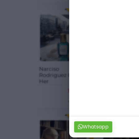
ENDIRIM
Narciso
GUCCI RUSH 1
Rodriguez For
Her
17.00
₼
17
22.67 ₼
2
25.01 %
2
ENDIRIM
Whatsapp