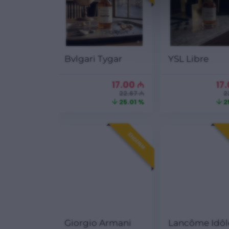
Bvlgari Tygar
YSL Libre
17.00
₼
17
22.67 ₼
2
25.01 %
2
ENDIRIM
Giorgio Armani
Lancôme Idôl