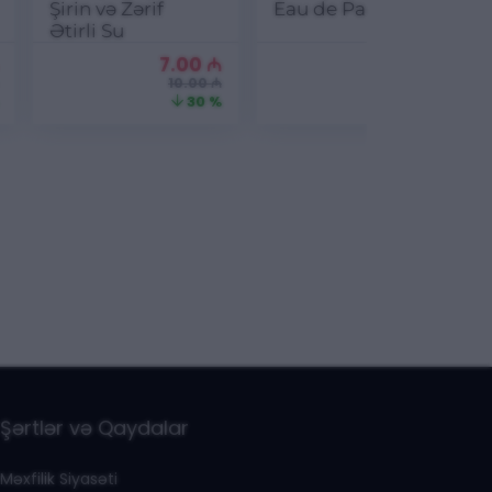
Şirin və Zərif
Eau de Parfum
Ətirli Su
7.00
₼
6.00
₼
10.00 ₼
8.00 ₼
30 %
25 %
Şərtlər və Qaydalar
Məxfilik Siyasəti