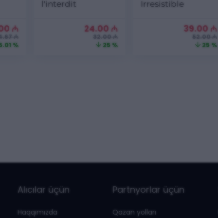
l'interdit
Irresistible
.00
₼
24.00
₼
39.00
₼
4.67 ₼
32.00 ₼
52.00 ₼
5.01 %
25 %
25 %
Alıcılar üçün
Partnyorlar üçün
Haqqımızda
Qazan yolları