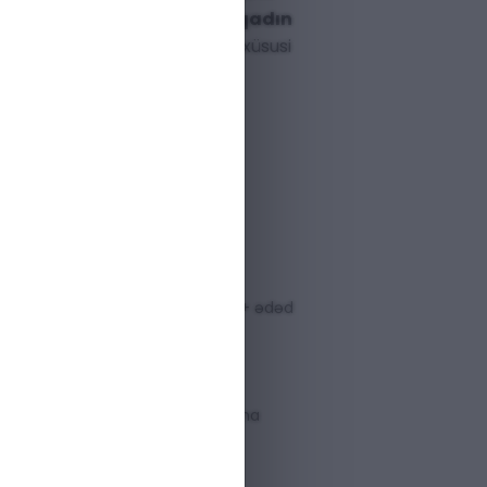
nlük təşkil etdiyi bu
orijinal qadın
həm gündəlik istifadə, həm də xüsusi
 ideal bir aksesuardır.
CCI FLORA BY GUCCI
LI
: 1000
000006026
 var
50+ ədəd
uxarı sifarişlərdə pulsuz çatdırılma
ərzində problemsiz qaytarılma