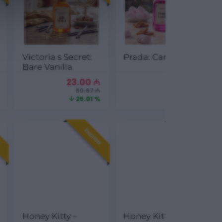
Victoria s Secret:
Prada: Candy
Bare Vanilla
23.00
₼
19.00
₼
30.67 ₼
25.33 ₼
25.01 %
24.99 %
M
ENDIRIM
ENDIRIM
Honey Kitty –
Honey Kitty —