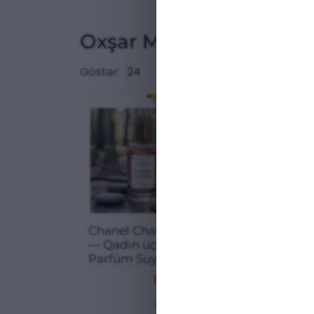
Oxşar Məhsullar
Göstər:
ENDIRIM
Chanel Chance
Chanel Allure
— Qadın üçün
Homme Spor
Parfüm Suyu
(EDP)
17.00
₼
17
22.67 ₼
2
25.01 %
2