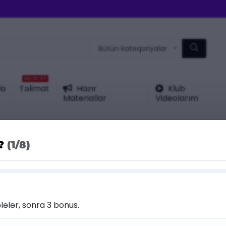
Bütün kateqoriyalar
KEÇİD ET
da
Təlimat
Hazır
Klub
Materiallar
Videolarım
r?
(1/8)
KATEQORIY
ÜÇÜN
25 %
Endirim
Gucci
lələr, sonra 3 bonus.