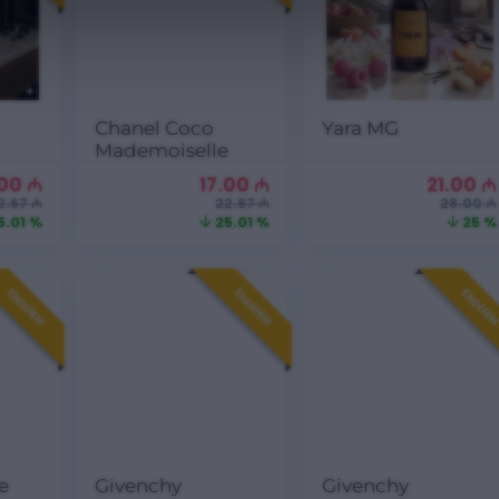
Chanel Coco
Yara MG
Mademoiselle
.00
₼
17.00
₼
21.00
₼
2.67 ₼
22.67 ₼
28.00 ₼
5.01 %
25.01 %
25 %
ENDIRIM
ENDIRIM
ENDIRI
e
Givenchy
Givenchy