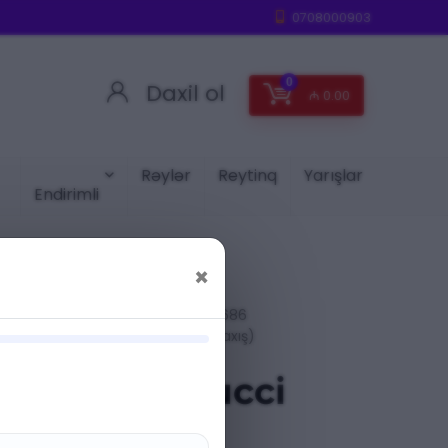
0708000903
0
Daxil ol
₼
0.00
Rəylər
Reytinq
Yarışlar
Endirimli
×
(686
A:
QADINLAR
baxış)
 Flora by Gucci