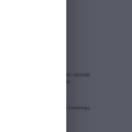
istehsalçı zəmanəti
ştəri dəstəyi mövcuddur
naxışlarından ilhamlanan bu ətir, özündə
yətə və orijinallığa önəm verən
rifliyi ilə sizi qarşılayır. Ürək
ə səndəl ağacı və paçulinin isti toxunuşu,