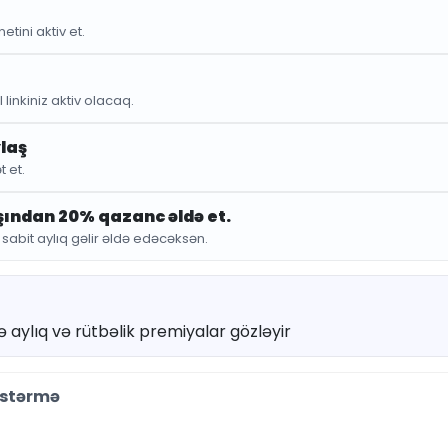
1
22.67 ₼
etini aktiv et.
Qənaət : 5.67
 linkiniz aktiv olacaq.
Ədəd:
ylaş
t et.
ışından 20% qazanc əldə et.
bit aylıq gəlir əldə edəcəksən.
avə aylıq və rütbəlik premiyalar gözləyir
Qısa təsvir
Zərifliyin v
östərmə
birləşdirən
G
ruhunu əks 