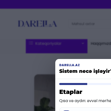
Məhsul
axtar:
Kateqoriyalar
Haqqımız
DARELLA.AZ
Sistem necə işləyi
Etaplar
Qısa və aydın: əvvəl mərhə