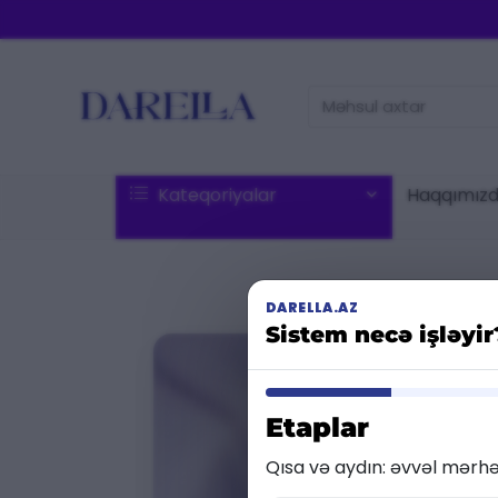
Məhsul
axtar:
Kateqoriyalar
Haqqımız
DARELLA.AZ
Sistem necə işləyi
Etaplar
Qısa və aydın: əvvəl mərhə