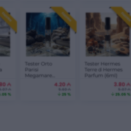
ENDIRIM
ENDIRIM
ENDIRI
o
Tester Orto
Tester Hermes
a
Parisi
Terre d Hermes
Megamare
Parfum (6ml)
(6ml)
.80
₼
4.20
₼
3.80
₼
5.07 ₼
5.60 ₼
5.07 ₼
.05 %
25 %
25.05 %