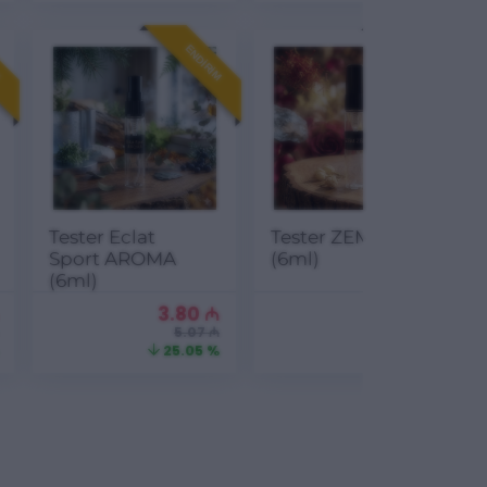
M
ENDIRIM
ENDIRIM
Tester Eclat
Tester ZEM ZEM
Sport AROMA
(6ml)
(6ml)
3.80
₼
3.80
₼
5.07 ₼
5.07 ₼
25.05 %
25.05 %