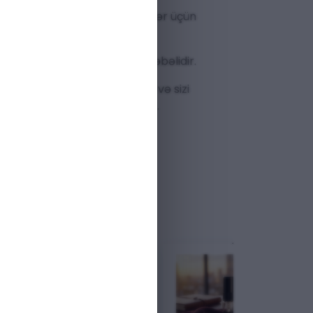
 istifadə, həm də xüsusi gecələr üçün
aatlarla eyni dərəcədə dəbdəbəlidir.
inizə xüsusi bir imza qatacaq və sizi
nudulmaz bir
hədiyyə
ola bilər.
M
ENDIRIM
ENDIRIM