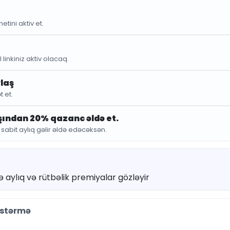
TOP 
etini aktiv et.
6.
8.27 ₼
 linkiniz aktiv olacaq.
Qənaət : 2.0
ylaş
Ədəd:
t et.
ışından 20% qazanc əldə et.
bit aylıq gəlir əldə edəcəksən.
avə aylıq və rütbəlik premiyalar gözləyir
östərmə
Qısa təsvir