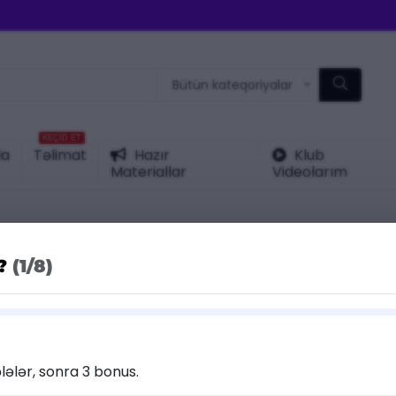
Bütün kateqoriyalar
KEÇİD ET
da
Təlimat
Hazır
Klub
Materiallar
Videolarım
r?
(1/8)
KATEQORIY
25 %
Test
Endirim
PARI
lələr, sonra 3 bonus.