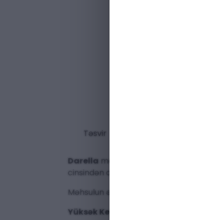
Təsvir
Darella
mağazası sizə dünya parfümeriya
cinsindən asılı olmayaraq hər bir fərdin
Məhsulun əsas xüsusiyyətləri:
Yüksək Keyfiyyət:
Yalnız ən nadir və tə