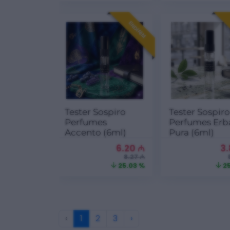
ENDIRIM
Tester Sospiro
Tester Sospir
Perfumes
Perfumes Erb
Accento (6ml)
Pura (6ml)
6.20
₼
3
8.27 ₼
25.03 %
25
‹
1
2
3
›