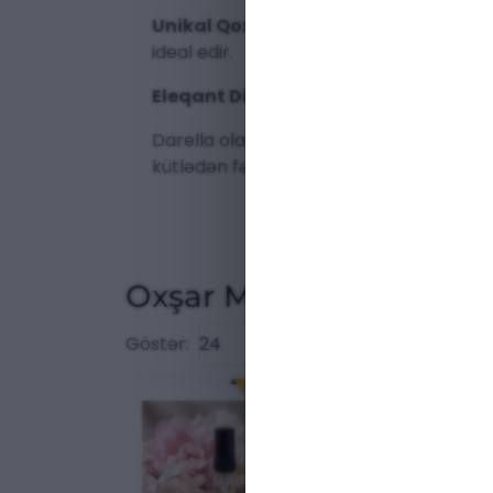
Unikal Qoxu:
Gaba Sel Top həm təravətli
ideal edir.
Eleqant Dizayn:
Flakonun estetik görün
Darella olaraq biz yalnız
yüksək keyfiyy
kütlədən fərqləndirəcək. Bu ətir həm öz
Oxşar Məhsullar
Göstər:
ENDIRIM