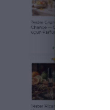
Tester Chanel
Tester Molecu
Chance — Qadın
02 — Eksklüzi
üçün Parfüm
Uniseks Ətir
Suyu (EDP)
(6ml)
3.40
₼
7
(6ml)
4.53 ₼
24.94 %
24
ENDIRIM
Tester Ricardo
Tester Dunhill