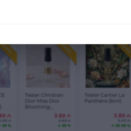
me
CARBON (6ml)
QAFIA (6ml)
.60
₼
6.20
₼
6.40
₼
4.80 ₼
8.27 ₼
8.53 ₼
25 %
25.03 %
24.97 %
ENDIRIM
ENDIRIM
ENDIRI
CE
Tester Christian
Tester Cartier La
Dior Miss Dior
Panthère (6ml)
)
Blooming
Bouquet (6ml)
.60
₼
3.60
₼
3.80
₼
4.80 ₼
4.80 ₼
5.07 ₼
25 %
25 %
25.05 %