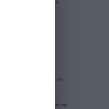
uxarı sifarişlərdə pulsuz çatdırılma
ərzində problemsiz qaytarılma
istehsalçı zəmanəti
ştəri dəstəyi mövcuddur
 Sel Top
ətrini təqdim edir. Bu ətir,
 müddət qalıcı
olmasını təmin edir.