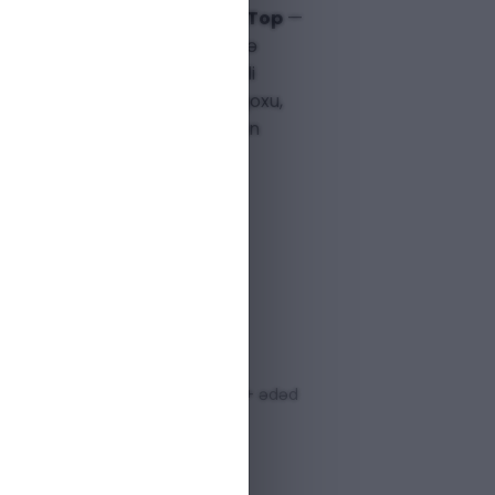
n
Harmonist Paris Gaba Sel Top
—
, həm də kişilər üçün nəzərdə
isex
niş ətri. Yüksək keyfiyyətli
ərin vəhdəti ilə yaradılan bu qoxu,
daxili harmoniya axtaranlar üçün
eçimdir.
RMON PARIS GABA SEL TOP
LI
: 1000
000066019
 var
50+ ədəd