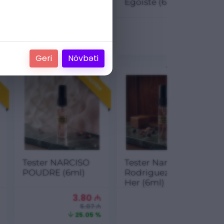
Allure Homme
Egoiste (6ml)
Sport (6ml)
3.40
₼
3.60
₼
4.53 ₼
4.80 ₼
24.94 %
25 %
Geri
Növbəti
M
ENDIRIM
ENDIRIM
Tester NARCISO
Tester Narciso
POUDRE (6ml)
Rodriguez For
Her (6ml)
3.80
₼
3.60
₼
5.07 ₼
4.80 ₼
25.05 %
25 %