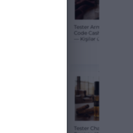
Tester Maison
Tester Armani
Francis
Code Cashmere
Kurkdjian
— Kişilər üçün
Baccarat Rouge
ətir suyu (Eau de
6.20
₼
7.00
₼
540 – Eau de
Parfum) (6ml)
8.27 ₼
9.33 ₼
Parfum (6ml)
25.03 %
24.97 %
M
ENDIRIM
ENDIRIM
Tester Chanel
Tester Chanel