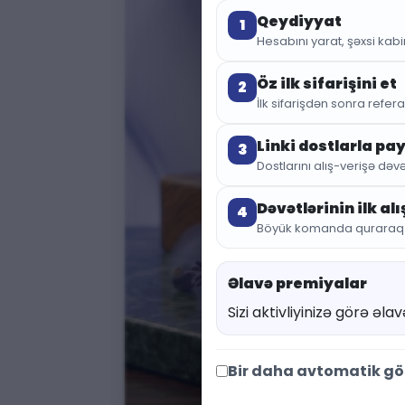
Qeydiyyat
1
Hesabını yarat, şəxsi kabin
Öz ilk sifarişini et
2
İlk sifarişdən sonra referal
Linki dostlarla pa
3
Dostlarını alış-verişə dəvə
Dəvətlərinin ilk al
4
Böyük komanda quraraq sa
Əlavə premiyalar
Sizi aktivliyinizə görə əl
Bir daha avtomatik g