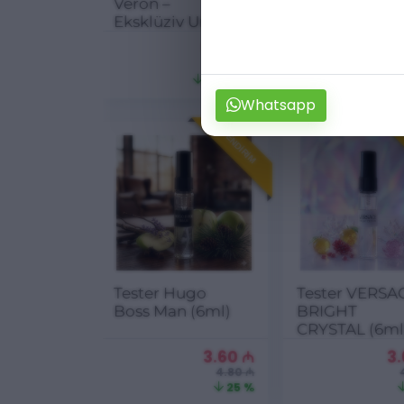
Veron –
Desire Extre
Eksklüziv Unisex
(6ml)
Ətir (6ml)
5.00
₼
3
6.67 ₼
25.04 %
Whatsapp
ENDIRIM
Tester Hugo
Tester VERSA
Boss Man (6ml)
BRIGHT
CRYSTAL (6ml
3.60
₼
3
4.80 ₼
25 %