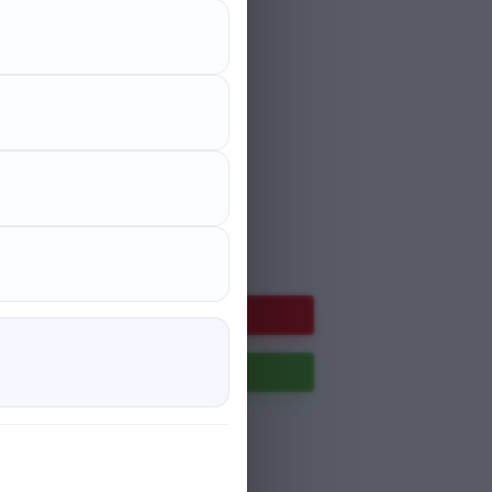
(6ml)
20 ₼
Endirim faizi 25 %
7 ₼
Səbətə at
Paylaş
: