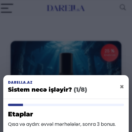
25 %
Endirim
DARELLA.AZ
×
Sistem necə işləyir?
(1/8)
Etaplar
Qısa və aydın: əvvəl mərhələlər, sonra 3 bonus.