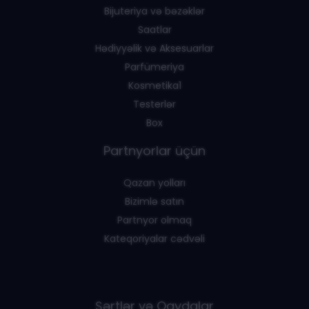
Bijuteriya və bəzəklər
Saatlar
Hədiyyəlik və Aksesuarlar
Parfümeriya
Kosmetika1
Testerlər
Box
Partnyorlar üçün
Qazan yolları
Bizimlə satın
Partnyor olmaq
Kateqoriyalar cədvəli
Şərtlər və Qaydalar