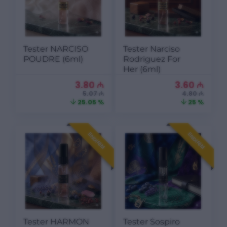
Tester NARCISO
Tester Narciso
POUDRE (6ml)
Rodriguez For
Her (6ml)
3.80
₼
3.60
₼
5.07 ₼
4.80 ₼
25.05 %
25 %
ENDIRIM
ENDIRIM
Tester HARMON
Tester Sospiro