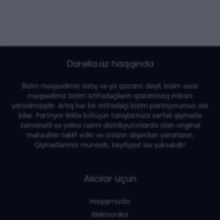
Darella.az haqqında
Bizim məqsədimiz satış və ya qazanc deyil, bizim əsas
məqsədimiz bizim istifadəçilərin qazanmaq imkanı
yaradmaqdır. Artıq hər bir istifadəçi bizim partnyorumuz ola
bilər. Partnyor linklə bölüşün tanışlarınıza sərfəli qiymətlə
zəmanətli və yalnız rəsmi distribyutorlarda olan original
məhsulları təklif edin və onların alışından yararlanın.
Qiymətlərimiz münasib, keyfiyyət isə yüksəkdir!
Alıcılar üçün
Haqqımızda
Elektronika