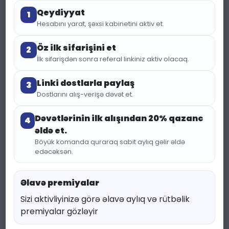
Qeydiyyat
1
Hesabını yarat, şəxsi kabinetini aktiv et.
Öz ilk sifarişini et
2
İlk sifarişdən sonra referal linkiniz aktiv olacaq.
Linki dostlarla paylaş
3
Dostlarını alış-verişə dəvət et.
(385 baxış)
KATEQORIYA:
TESTER
Dəvətlərinin ilk alışından 20% qazanc
4
əldə et.
Tester Orto Parisi
Böyük komanda quraraq sabit aylıq gəlir əldə
edəcəksən.
Megamare (6ml)
Əlavə premiyalar
4.20 ₼
5.60 ₼
Sizi aktivliyinizə görə əlavə aylıq və rütbəlik
premiyalar gözləyir
Endirim faizi 25 %
Qənaət : 1.40 ₼