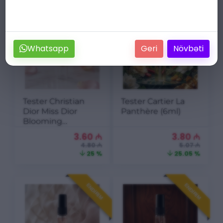
ENDIRIM
ENDIRIM
Whatsapp
Geri
Növbəti
Tester Christian
Tester Cartier La
Dior Miss Dior
Panthère (6ml)
Blooming
Bouquet (6ml)
3.60
₼
3.80
₼
4.80 ₼
5.07 ₼
25 %
25.05 %
ENDIRIM
ENDIRIM