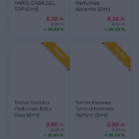
PARIS GABA SEL
Perfumes
TOP (6ml)
Accento (6ml)
6.20
₼
6.20
₼
8.27 ₼
8.27 ₼
25.03 %
25.03 %
ENDIRIM
ENDIRIM
Tester Sospiro
Tester Hermes
Perfumes Erba
Terre d Hermes
Pura (6ml)
Parfum (6ml)
3.80
₼
3.80
₼
5.07 ₼
5.07 ₼
25.05 %
25.05 %