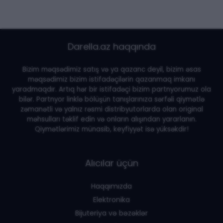
Darella.az haqqında
Bizim məqsədimiz satış və ya qazanc deyil, bizim əsas
məqsədimiz bizim istifadəçilərin qazanmaq imkanı
yaradmaqdır. Artıq hər bir istifadəçi bizim partnyorumuz ola
bilər. Partnyor linklə bölüşün tanışlarınıza sərfəli qiymətlə
zəmanətli və yalnız rəsmi distribyutorlarda olan original
məhsulları təklif edin və onların alışından yararlanın.
Qiymətlərimiz münasib, keyfiyyət isə yüksəkdir!
Alıcılar üçün
Haqqımızda
Elektronika
Bijuteriya və bəzəklər