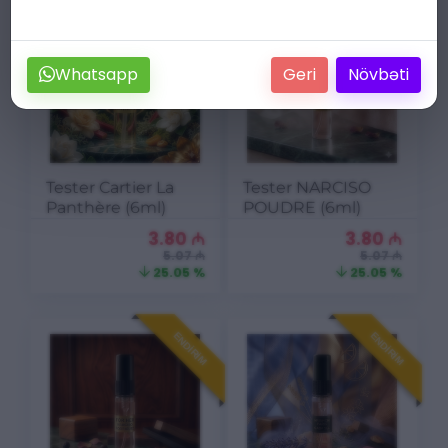
ENDIRIM
ENDIRIM
Whatsapp
Geri
Növbəti
Tester Cartier La
Tester NARCISO
Panthère (6ml)
POUDRE (6ml)
3.80
₼
3.80
₼
5.07 ₼
5.07 ₼
25.05 %
25.05 %
ENDIRIM
ENDIRIM