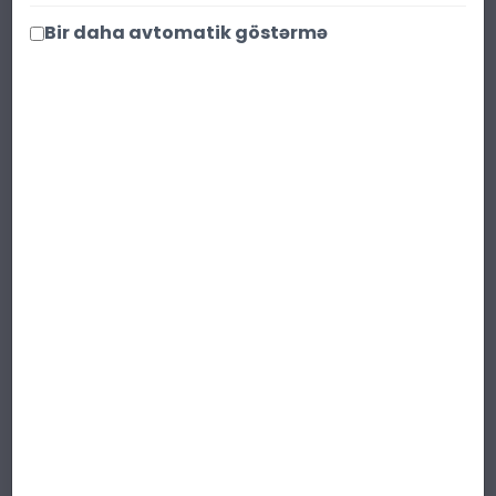
Endirim faizi 25 %
Qənaət : 1.67 ₼
Bir daha avtomatik göstərmə
Ədəd:
Səbətə at
Paylaş
Qısa təsvir
:
Həm xanımlar, həm də bəylər üçün
mükəmməl balanslaşdırılmış
Ricardo
Veron unisex ətri
, zəriflik və gücün
harmoniyasını özündə birləşdirir.
Darella
-
nın seçilmiş kolleksiyasından olan bu
lüks