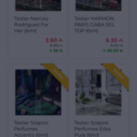
Tester Narciso
Tester HARMON
Rodriguez For
PARIS GABA SEL
Her (6ml)
TOP (6ml)
3.60
₼
6.20
₼
4.80 ₼
8.27 ₼
25 %
25.03 %
ENDIRIM
ENDIRIM
Tester Sospiro
Tester Sospiro
Perfumes
Perfumes Erba
Accento (6ml)
Pura (6ml)