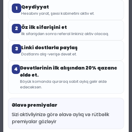
Qeydiyyat
1
Hesabını yarat, şəxsi kabinetini aktiv et.
Öz ilk sifarişini et
2
İlk sifarişdən sonra referal linkiniz aktiv olacaq.
Linki dostlarla paylaş
3
Dostlarını alış-verişə dəvət et.
(418 baxış)
KATEQORIYA:
TESTER
Dəvətlərinin ilk alışından 20% qazanc
4
əldə et.
Tester Ricardo Veron
Böyük komanda quraraq sabit aylıq gəlir əldə
edəcəksən.
– Eksklüziv Unisex
Ətir (6ml)
Əlavə premiyalar
Sizi aktivliyinizə görə əlavə aylıq və rütbəlik
5.00 ₼
6.67 ₼
premiyalar gözləyir