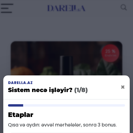
25 %
Endirim
DARELLA.AZ
×
Sistem necə işləyir?
(1/8)
Etaplar
Qısa və aydın: əvvəl mərhələlər, sonra 3 bonus.