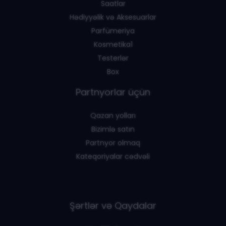
Saatlar
Hədiyyəlik və Aksesuarlar
Parfümeriya
Kosmetika1
Testerlər
Box
Partnyorlar üçün
Qazan yolları
Bizimlə satın
Partnyor olmaq
Kateqoriyalar cədvəli
Şərtlər və Qaydalar