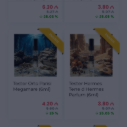
6.20
₼
3.80
₼
8.27 ₼
5.07 ₼
25.03 %
25.05 %
ENDIRIM
ENDIRIM
Tester Orto Parisi
Tester Hermes
Megamare (6ml)
Terre d Hermes
Parfum (6ml)
4.20
₼
3.80
₼
5.60 ₼
5.07 ₼
25 %
25.05 %