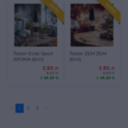
ENDIRIM
ENDIRIM
Tester Eclat Sport
Tester ZEM ZEM
AROMA (6ml)
(6ml)
3.80
₼
3.80
₼
5.07 ₼
5.07 ₼
25.05 %
25.05 %
‹
1
2
3
›